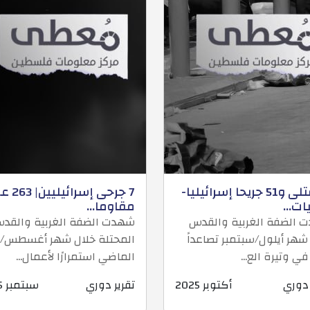
10 قتلى و51 جريحا إسرائيليا-
7 جرحى إسرائ
ت...
مقاوما...
 الضفة الغربية والقدس
شهدت الضفة الغربية والقد
شهر أيلول/سبتمبر تصاعداً
المحتلة خلال شهر أغسطس/
 في وتيرة الع...
الماضي استمرارًا لأعمال...
 دوري
أكتوبر 2025
تقرير دوري
سبتمبر 2025