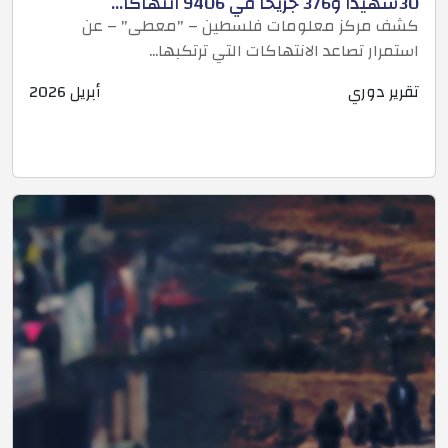
30شهيداً و376 جريحا في 9406 انتهاكا...
كشف مركز معلومات فلسطين – "معطى" – عن
استمرار تصاعد الانتهاكات التي ترتكبها...
تقرير دوري
أبريل 2026